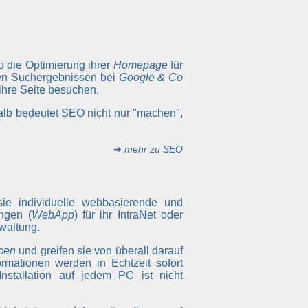
so die Optimierung ihrer
Homepage
für
ten Suchergebnissen bei
Google & Co
 ihre Seite besuchen.
alb bedeutet SEO nicht nur "machen",
➜
mehr zu SEO
sie individuelle webbasierende und
ngen (
WebApp
) für ihr IntraNet oder
waltung.
cen
und greifen sie von überall darauf
rmationen werden in Echtzeit sofort
Installation auf jedem PC ist nicht