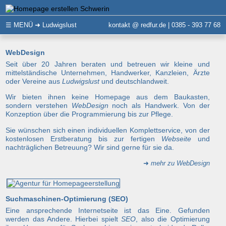
☰
MENÜ
➜ Ludwigslust
kontakt @ redfur.de | 0385 - 393 77 68
WebDesign
Seit über 20 Jahren beraten und betreuen wir kleine und
mittelständische Unternehmen, Handwerker, Kanzleien, Ärzte
oder Vereine aus
Ludwigslust
und deutschlandweit.
Wir bieten ihnen keine Homepage aus dem Baukasten,
sondern verstehen
WebDesign
noch als Handwerk. Von der
Konzeption über die Programmierung bis zur Pflege.
Sie wünschen sich einen individuellen Komplettservice, von der
kostenlosen Erstberatung bis zur fertigen
Webseite
und
nachträglichen Betreuung? Wir sind gerne für sie da.
➜
mehr zu WebDesign
Suchmaschinen-Optimierung (SEO)
Eine ansprechende Internetseite ist das Eine. Gefunden
werden das Andere. Hierbei spielt
SEO
, also die Optimierung