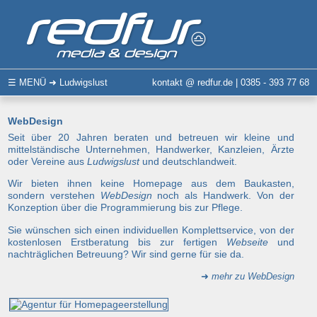
☰
MENÜ
➜ Ludwigslust
kontakt @ redfur.de | 0385 - 393 77 68
WebDesign
Seit über 20 Jahren beraten und betreuen wir kleine und
mittelständische Unternehmen, Handwerker, Kanzleien, Ärzte
oder Vereine aus
Ludwigslust
und deutschlandweit.
Wir bieten ihnen keine Homepage aus dem Baukasten,
sondern verstehen
WebDesign
noch als Handwerk. Von der
Konzeption über die Programmierung bis zur Pflege.
Sie wünschen sich einen individuellen Komplettservice, von der
kostenlosen Erstberatung bis zur fertigen
Webseite
und
nachträglichen Betreuung? Wir sind gerne für sie da.
➜
mehr zu WebDesign