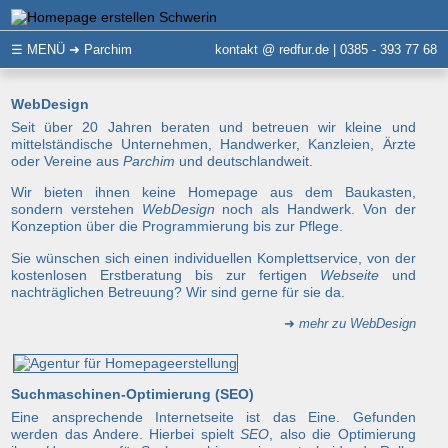
☰
MENÜ
➜ Parchim
kontakt @ redfur.de | 0385 - 393 77 68
WebDesign
Seit über 20 Jahren beraten und betreuen wir kleine und
mittelständische Unternehmen, Handwerker, Kanzleien, Ärzte
oder Vereine aus
Parchim
und deutschlandweit.
Wir bieten ihnen keine Homepage aus dem Baukasten,
sondern verstehen
WebDesign
noch als Handwerk. Von der
Konzeption über die Programmierung bis zur Pflege.
Sie wünschen sich einen individuellen Komplettservice, von der
kostenlosen Erstberatung bis zur fertigen
Webseite
und
nachträglichen Betreuung? Wir sind gerne für sie da.
➜
mehr zu WebDesign
Suchmaschinen-Optimierung (SEO)
Eine ansprechende Internetseite ist das Eine. Gefunden
werden das Andere. Hierbei spielt
SEO
, also die Optimierung