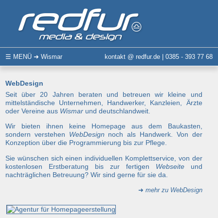
☰
MENÜ
➜ Wismar
kontakt @ redfur.de | 0385 - 393 77 68
WebDesign
Seit über 20 Jahren beraten und betreuen wir kleine und
mittelständische Unternehmen, Handwerker, Kanzleien, Ärzte
oder Vereine aus
Wismar
und deutschlandweit.
Wir bieten ihnen keine Homepage aus dem Baukasten,
sondern verstehen
WebDesign
noch als Handwerk. Von der
Konzeption über die Programmierung bis zur Pflege.
Sie wünschen sich einen individuellen Komplettservice, von der
kostenlosen Erstberatung bis zur fertigen
Webseite
und
nachträglichen Betreuung? Wir sind gerne für sie da.
➜
mehr zu WebDesign