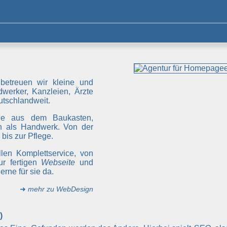
betreuen wir kleine und
werker, Kanzleien, Ärzte
tschlandweit.
ge aus dem Baukasten,
 als Handwerk. Von der
bis zur Pflege.
len Komplettservice, von
ur fertigen
Webseite
und
rne für sie da.
➜
mehr zu WebDesign
)