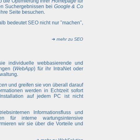
so die Optimierung ihrer
Homepage
für
ten Suchergebnissen bei
Google & Co
 ihre Seite besuchen.
alb bedeutet SEO nicht nur "machen",
➜
mehr zu SEO
sie individuelle webbasierende und
ngen (
WebApp
) für ihr IntraNet oder
waltung.
cen
und greifen sie von überall darauf
rmationen werden in Echtzeit sofort
Installation auf jedem PC ist nicht
iebsinternen Informationsfluss und
 für interne wartungsintensive
rmieren wir sie über die Vorteile und
➜
mehr zu WebSolution