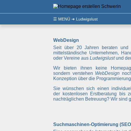
☰
MENÜ
➜ Ludwigslust
WebDesign
Seit über 20 Jahren beraten und 
mittelständische Unternehmen, Hand
oder Vereine aus
Ludwigslust
und deu
Wir bieten ihnen keine Homepa
sondern verstehen
WebDesign
noch
Konzeption über die Programmierung 
Sie wünschen sich einen individuel
der kostenlosen Erstberatung bis z
nachträglichen Betreuung? Wir sind ge
Suchmaschinen-Optimierung (SEO