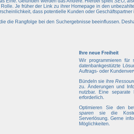
das Eine. Gefunden werden das Andere. Hierbei spielt
SEO
, al
Rolle. Je früher der Link zu ihrer Homepage in den unbezahl
hrscheinlichkeit, dass potentielle Kunden oder Geschäftspartner
, die die Rangfolge bei den Suchergebnisse beeinflussen. Desh
Ihre neue Freiheit
Wir programmieren für 
datenbankgestützte Lösu
Auftrags- oder Kundenver
Bündeln sie ihre
Ressour
zu. Änderungen und Info
nutzbar. Eine separate 
erforderlich.
Optimieren Sie den betr
sparen
sie die Kosten
Serverlösung. Gerne info
Möglichkeiten.