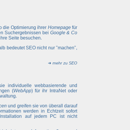
so die Optimierung ihrer
Homepage
für
ten Suchergebnissen bei
Google & Co
 ihre Seite besuchen.
alb bedeutet SEO nicht nur "machen",
➜
mehr zu SEO
sie individuelle webbasierende und
ngen (
WebApp
) für ihr IntraNet oder
waltung.
cen
und greifen sie von überall darauf
rmationen werden in Echtzeit sofort
Installation auf jedem PC ist nicht