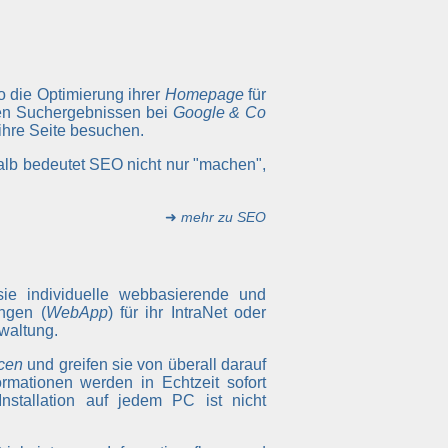
so die Optimierung ihrer
Homepage
für
ten Suchergebnissen bei
Google & Co
 ihre Seite besuchen.
alb bedeutet SEO nicht nur "machen",
➜
mehr zu SEO
sie individuelle webbasierende und
ngen (
WebApp
) für ihr IntraNet oder
waltung.
cen
und greifen sie von überall darauf
rmationen werden in Echtzeit sofort
Installation auf jedem PC ist nicht