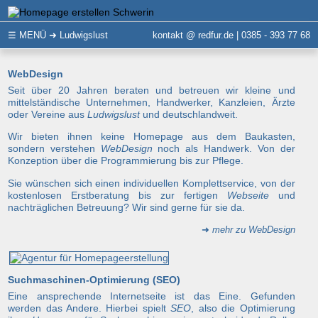
☰
MENÜ
➜ Ludwigslust
kontakt @ redfur.de | 0385 - 393 77 68
WebDesign
Seit über 20 Jahren beraten und betreuen wir kleine und
mittelständische Unternehmen, Handwerker, Kanzleien, Ärzte
oder Vereine aus
Ludwigslust
und deutschlandweit.
Wir bieten ihnen keine Homepage aus dem Baukasten,
sondern verstehen
WebDesign
noch als Handwerk. Von der
Konzeption über die Programmierung bis zur Pflege.
Sie wünschen sich einen individuellen Komplettservice, von der
kostenlosen Erstberatung bis zur fertigen
Webseite
und
nachträglichen Betreuung? Wir sind gerne für sie da.
➜
mehr zu WebDesign
Suchmaschinen-Optimierung (SEO)
Eine ansprechende Internetseite ist das Eine. Gefunden
werden das Andere. Hierbei spielt
SEO
, also die Optimierung