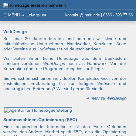
☰
MENÜ
➜ Ludwigslust
kontakt @ redfur.de | 0385 - 393 77 68
WebDesign
Seit über 20 Jahren beraten und betreuen wir kleine und
mittelständische Unternehmen, Handwerker, Kanzleien, Ärzte
oder Vereine aus
Ludwigslust
und deutschlandweit.
Wir bieten ihnen keine Homepage aus dem Baukasten,
sondern verstehen
WebDesign
noch als Handwerk. Von der
Konzeption über die Programmierung bis zur Pflege.
Sie wünschen sich einen individuellen Komplettservice, von der
kostenlosen Erstberatung bis zur fertigen
Webseite
und
nachträglichen Betreuung? Wir sind gerne für sie da.
➜
mehr zu WebDesign
Suchmaschinen-Optimierung (SEO)
Eine ansprechende Internetseite ist das Eine. Gefunden
werden das Andere. Hierbei spielt
SEO
, also die Optimierung