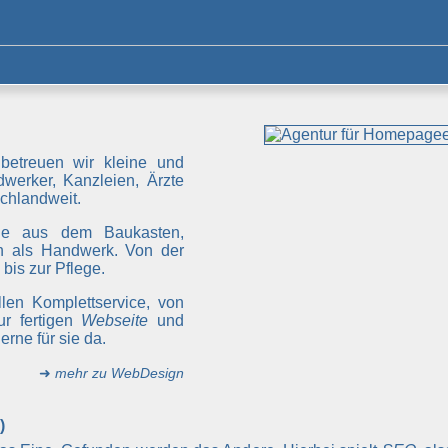
betreuen wir kleine und
werker, Kanzleien, Ärzte
chlandweit.
ge aus dem Baukasten,
 als Handwerk. Von der
bis zur Pflege.
len Komplettservice, von
ur fertigen
Webseite
und
rne für sie da.
➜
mehr zu WebDesign
)