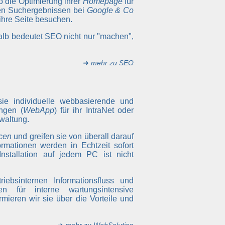
so die Optimierung ihrer
Homepage
für
ten Suchergebnissen bei
Google & Co
 ihre Seite besuchen.
alb bedeutet SEO nicht nur "machen",
➜
mehr zu SEO
sie individuelle webbasierende und
ngen (
WebApp
) für ihr IntraNet oder
waltung.
cen
und greifen sie von überall darauf
rmationen werden in Echtzeit sofort
Installation auf jedem PC ist nicht
iebsinternen Informationsfluss und
 für interne wartungsintensive
rmieren wir sie über die Vorteile und
➜
mehr zu WebSolution