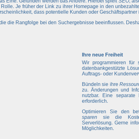
das Eine. Gefunden werden das Andere. Hierbei spielt
SEO
, al
Rolle. Je früher der Link zu ihrer Homepage in den unbezahl
hrscheinlichkeit, dass potentielle Kunden oder Geschäftspartner
, die die Rangfolge bei den Suchergebnisse beeinflussen. Desh
Ihre neue Freiheit
Wir programmieren für 
datenbankgestützte Lösu
Auftrags- oder Kundenver
Bündeln sie ihre
Ressour
zu. Änderungen und Info
nutzbar. Eine separate 
erforderlich.
Optimieren Sie den betr
sparen
sie die Kosten
Serverlösung. Gerne info
Möglichkeiten.