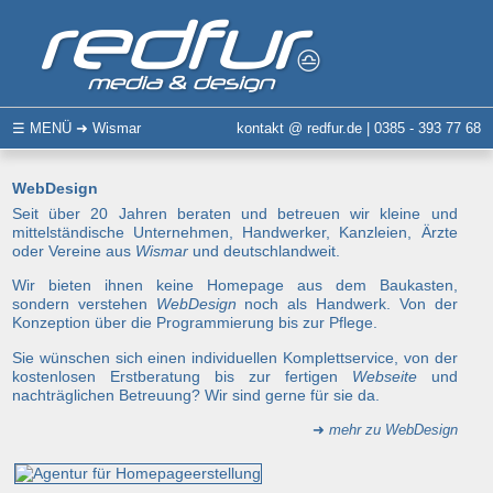
☰
MENÜ
➜ Wismar
kontakt @ redfur.de | 0385 - 393 77 68
WebDesign
Seit über 20 Jahren beraten und betreuen wir kleine und
mittelständische Unternehmen, Handwerker, Kanzleien, Ärzte
oder Vereine aus
Wismar
und deutschlandweit.
Wir bieten ihnen keine Homepage aus dem Baukasten,
sondern verstehen
WebDesign
noch als Handwerk. Von der
Konzeption über die Programmierung bis zur Pflege.
Sie wünschen sich einen individuellen Komplettservice, von der
kostenlosen Erstberatung bis zur fertigen
Webseite
und
nachträglichen Betreuung? Wir sind gerne für sie da.
➜
mehr zu WebDesign