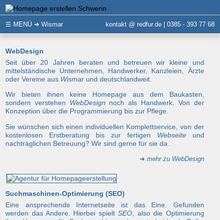
☰
MENÜ
➜ Wismar
kontakt @ redfur.de | 0385 - 393 77 68
WebDesign
Seit über 20 Jahren beraten und betreuen wir kleine und
mittelständische Unternehmen, Handwerker, Kanzleien, Ärzte
oder Vereine aus
Wismar
und deutschlandweit.
Wir bieten ihnen keine Homepage aus dem Baukasten,
sondern verstehen
WebDesign
noch als Handwerk. Von der
Konzeption über die Programmierung bis zur Pflege.
Sie wünschen sich einen individuellen Komplettservice, von der
kostenlosen Erstberatung bis zur fertigen
Webseite
und
nachträglichen Betreuung? Wir sind gerne für sie da.
➜
mehr zu WebDesign
Suchmaschinen-Optimierung (SEO)
Eine ansprechende Internetseite ist das Eine. Gefunden
werden das Andere. Hierbei spielt
SEO
, also die Optimierung