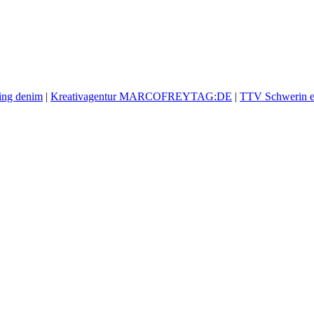
ling denim
|
Kreativagentur MARCOFREYTAG:DE
|
TTV Schwerin e