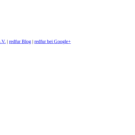
.V.
|
redfur Blog
|
redfur bei Google+