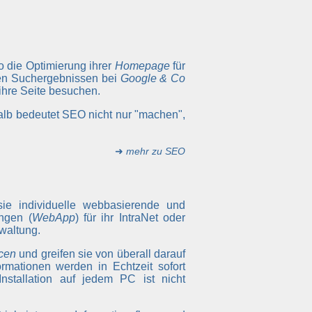
so die Optimierung ihrer
Homepage
für
ten Suchergebnissen bei
Google & Co
 ihre Seite besuchen.
alb bedeutet SEO nicht nur "machen",
➜
mehr zu SEO
sie individuelle webbasierende und
ngen (
WebApp
) für ihr IntraNet oder
waltung.
cen
und greifen sie von überall darauf
rmationen werden in Echtzeit sofort
Installation auf jedem PC ist nicht