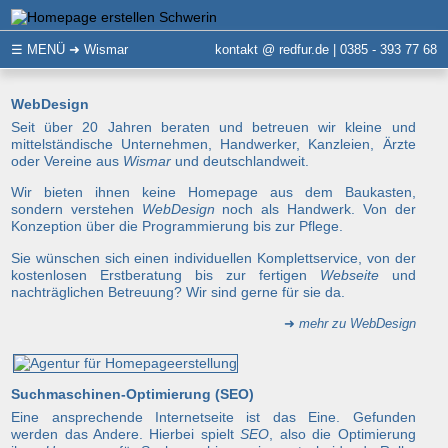
☰
MENÜ
➜ Wismar
kontakt @ redfur.de | 0385 - 393 77 68
WebDesign
Seit über 20 Jahren beraten und betreuen wir kleine und
mittelständische Unternehmen, Handwerker, Kanzleien, Ärzte
oder Vereine aus
Wismar
und deutschlandweit.
Wir bieten ihnen keine Homepage aus dem Baukasten,
sondern verstehen
WebDesign
noch als Handwerk. Von der
Konzeption über die Programmierung bis zur Pflege.
Sie wünschen sich einen individuellen Komplettservice, von der
kostenlosen Erstberatung bis zur fertigen
Webseite
und
nachträglichen Betreuung? Wir sind gerne für sie da.
➜
mehr zu WebDesign
Suchmaschinen-Optimierung (SEO)
Eine ansprechende Internetseite ist das Eine. Gefunden
werden das Andere. Hierbei spielt
SEO
, also die Optimierung