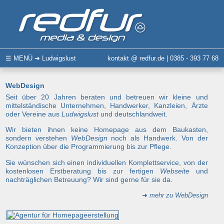
☰
MENÜ
➜ Ludwigslust
kontakt @ redfur.de | 0385 - 393 77 68
WebDesign
Seit über 20 Jahren beraten und betreuen wir kleine und
mittelständische Unternehmen, Handwerker, Kanzleien, Ärzte
oder Vereine aus
Ludwigslust
und deutschlandweit.
Wir bieten ihnen keine Homepage aus dem Baukasten,
sondern verstehen
WebDesign
noch als Handwerk. Von der
Konzeption über die Programmierung bis zur Pflege.
Sie wünschen sich einen individuellen Komplettservice, von der
kostenlosen Erstberatung bis zur fertigen
Webseite
und
nachträglichen Betreuung? Wir sind gerne für sie da.
➜
mehr zu WebDesign